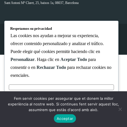
Sant Antoni Mª Claret, 25, baixos 1a, 08037, Barcelona
Respetamos su privacidad
Las cookies nos ayudan a mejorar su experiencia,
© 2021 Guillem Pailhez
ofrecer contenido personalizado y analizar el tráfico.
Puede elegir qué cookies permitir haciendo clic en
Personalizar
. Haga clic en
Aceptar Todo
para
consentir o en
Rechazar Todo
para rechazar cookies no
esenciales.
PERSONALIZAR
RECHAZAR TODO
Fem servir cookies per assegurar que et donem la millor
experiència al nostre web. Si continues fent servir aquest lloc,
ACEPTAR TODO
assumirem que estàs d'acord amb això.
Desarrollado por
Acceptar