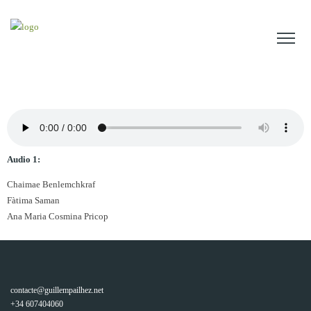
Audio 1:
Chaimae Benlemchkraf
Fàtima Saman
Ana Maria Cosmina Pricop
contacte@guillempailhez.net
+34 607404060