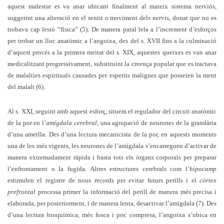
aquest malestar es va anar ubicant finalment al mateix sistema nerviós,
suggerint una alteració en el sentit o moviment dels nervis, donat que no es
trobava cap lesió “física” (5). De manera paral·lela a l’increment d’esforços
per trobar un lloc anatòmic a l’angoixa, des del s. XVII fins a la culminació
d’aquest procés a la primera meitat del s. XIX, aquestes queixes es van anar
medicalitzant progressivament, substituint la creença popular que es tractava
de malalties espirituals causades per esperits malignes que posseïen la ment
del malalt (6).
Al s. XXI, seguint amb aquest esforç, situem el regulador del circuit anatòmic
de la por en l’
amígdala cerebral
, una agrupació de neurones de la grandària
d’una ametlla. Des d’una lectura mecanicista de la por, en aquests moments
una de les més vigents, les neurones de l’amígdala s’encarreguen d’activar de
manera extremadament ràpida i basta tots els òrgans corporals per preparar
l’enfrontament o la fugida. Altres estructures cerebrals com l’
hipocamp
estimulen el registre de nous records per evitar futurs perills i el
còrtex
prefrontal
processa primer la informació del perill de manera més precisa i
elaborada, per posteriorment, i de manera lenta, desactivar l’amígdala (7). Des
d’una lectura bioquímica, més fosca i poc compresa, l’angoixa s’ubica en