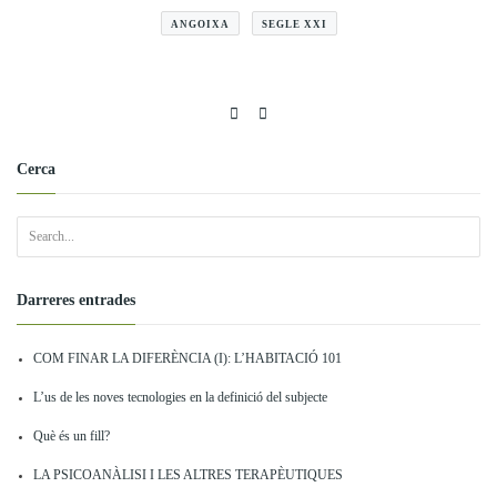
ANGOIXA
SEGLE XXI
Cerca
Darreres entrades
COM FINAR LA DIFERÈNCIA (I): L’HABITACIÓ 101
L’us de les noves tecnologies en la definició del subjecte
Què és un fill?
LA PSICOANÀLISI I LES ALTRES TERAPÈUTIQUES