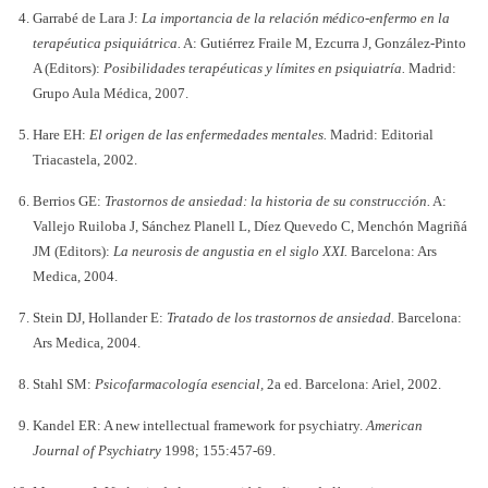
Garrabé de Lara J:
La importancia de la relación médico-enfermo en la
terapéutica psiquiátrica.
A: Gutiérrez Fraile M, Ezcurra J, González-Pinto
A (Editors):
Posibilidades terapéuticas y límites en psiquiatría.
Madrid:
Grupo Aula Médica, 2007.
Hare EH:
El origen de las enfermedades mentales.
Madrid: Editorial
Triacastela, 2002.
Berrios GE:
Trastornos de ansiedad: la historia de su construcción.
A:
Vallejo Ruiloba J, Sánchez Planell L, Díez Quevedo C, Menchón Magriñá
JM (Editors):
La neurosis de angustia en el siglo XXI.
Barcelona: Ars
Medica, 2004.
Stein DJ, Hollander E:
Tratado de los trastornos de ansiedad.
Barcelona:
Ars Medica, 2004.
Stahl SM:
Psicofarmacología esencial,
2a ed. Barcelona: Ariel, 2002.
Kandel ER: A new intellectual framework for psychiatry.
American
Journal of Psychiatry
1998; 155:457-69.