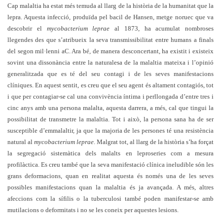
Cap malaltia ha estat més temuda al llarg de la història de la humanitat que la
lepra. Aquesta infecció, produïda pel bacil de Hansen, metge noruec que va
descobrir el
mycobacterium leprae
al 1873, ha acumulat nombroses
llegendes des que s’atribueix la seva transmissibilitat entre humans a finals
del segon mil·lenni aC. Ara bé, de manera desconcertant, ha existit i existeix
sovint una dissonància entre la naturalesa de la malaltia mateixa i l’opinió
generalitzada que es té del seu contagi i de les seves manifestacions
clíniques. En aquest sentit, es creu que el seu agent és altament contagiós, tot
i que per contagiar-se cal una convivència íntima i perllongada d’entre tres i
cinc anys amb una persona malalta, aquesta darrera, a més, cal que tingui la
possibilitat de transmetre la malaltia. Tot i això, la persona sana ha de ser
susceptible d’emmalaltir, ja que la majoria de les persones té una resistència
natural al
mycobacterium leprae
. Malgrat tot, al llarg de la història s’ha forçat
la segregació sistemàtica dels malalts en leproseries com a mesura
profilàctica. Es creu també que la seva manifestació clínica ineludible són les
grans deformacions, quan en realitat aquesta és només una de les seves
possibles manifestacions quan la malaltia és ja avançada. A més, altres
afeccions com la sífilis o la tuberculosi també poden manifestar-se amb
mutilacions o deformitats i no se les coneix per aquestes lesions.