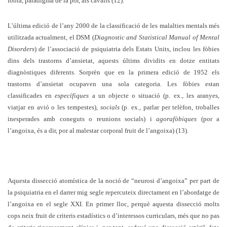
fòbia, paradigma de la por, als cavalls (12).
L’última edició de l’any 2000 de la classificació de les malalties mentals més
utilitzada actualment, el DSM (
Diagnostic and Statistical Manual of Mental
Disorders
) de l’associació de psiquiatria dels Estats Units, inclou les fòbies
dins dels trastorns d’ansietat, aquests últims dividits en dotze entitats
diagnòstiques diferents. Sorprèn que en la primera edició de 1952 els
trastorns d’ansietat ocupaven una sola categoria. Les fòbies estan
classificades en
específiques
a un objecte o situació (p. ex., les aranyes,
viatjar en avió o les tempestes),
socials
(p. ex., parlar per telèfon, troballes
inesperades amb coneguts o reunions socials) i
agorafòbiques
(por a
l’angoixa, és a dir, por al malestar corporal fruit de l’angoixa) (13).
Aquesta dissecció atomística de la noció de “neurosi d’angoixa” per part de
la psiquiatria en el darrer mig segle repercuteix directament en l’abordatge de
l’angoixa en el segle XXI. En primer lloc, perquè aquesta dissecció molts
cops neix fruit de criteris estadístics o d’interessos curriculars, més que no pas