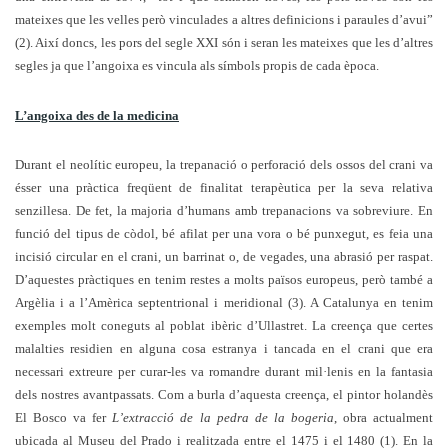
mateixes que les velles però vinculades a altres definicions i paraules d’avui”
(2). Així doncs, les pors del segle XXI són i seran les mateixes que les d’altres
segles ja que l’angoixa es vincula als símbols propis de cada època.
L’angoixa des de la medicina
Durant el neolític europeu, la trepanació o perforació dels ossos del crani va
ésser una pràctica freqüent de finalitat terapèutica per la seva relativa
senzillesa. De fet, la majoria d’humans amb trepanacions va sobreviure. En
funció del tipus de còdol, bé afilat per una vora o bé punxegut, es feia una
incisió circular en el crani, un barrinat o, de vegades, una abrasió per raspat.
D’aquestes pràctiques en tenim restes a molts països europeus, però també a
Argèlia i a l’Amèrica septentrional i meridional (3). A Catalunya en tenim
exemples molt coneguts al poblat ibèric d’Ullastret. La creença que certes
malalties residien en alguna cosa estranya i tancada en el crani que era
necessari extreure per curar-les va romandre durant mil·lenis en la fantasia
dels nostres avantpassats. Com a burla d’aquesta creença, el pintor holandès
El Bosco va fer
L’extracció de la pedra de la bogeria
, obra actualment
ubicada al Museu del Prado i realitzada entre el 1475 i el 1480 (1). En la