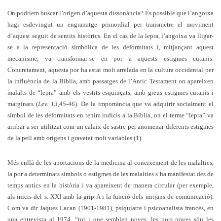
On podríem buscar l’origen d’aquesta dissonància? És possible que l’angoixa
hagi esdevingut un engranatge primordial per transmetre el moviment
d’aquest seguit de sentits històrics. En el cas de la lepra, l’angoixa va lligar-
se a la representació simbòlica de les deformitats i, mitjançant aquest
mecanisme, va transformar-se en por a aquests estigmes cutanis.
Concretament, aquesta por ha estat molt arrelada en la cultura occidental per
la influència de la Bíblia, amb passatges de l’Antic Testament on apareixen
malalts de “lepra” amb els vestits esquinçats, amb greus estigmes cutanis i
marginats (
Lev. 13,45-46
). De la importància que va adquirir socialment el
símbol de les deformitats en tenim indicis a la Bíblia, on el terme “lepra” va
arribar a ser utilitzat com un calaix de sastre per anomenar diferents estigmes
de la pell amb orígens i gravetat molt variables (1).
Més enllà de les aportacions de la medicina al coneixement de les malalties,
la por a determinats símbols o estigmes de les malalties s’ha manifestat des de
temps antics en la història i va apareixent de manera circular (per exemple,
als inicis del s. XXI amb la grip A i la funció dels mitjans de comunicació).
Com va dir Jaques Lacan (1901-1981), psiquiatre i psicoanalista francès, en
una entrevista al 1974, “tot i que semblen noves, les pors noves són les