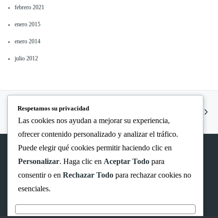
febrero 2021
enero 2015
enero 2014
julio 2012
Respetamos su privacidad
PREV
NEXT
Las cookies nos ayudan a mejorar su experiencia,
ofrecer contenido personalizado y analizar el tráfico.
Puede elegir qué cookies permitir haciendo clic en
Personalizar
. Haga clic en
Aceptar Todo
para
contacte@guillempailhez.net
consentir o en
Rechazar Todo
para rechazar cookies no
+34 607404060
esenciales.
Sant Antoni Mª Claret, 25, baixos 1a, 08037, Barcelona
PERSONALIZAR