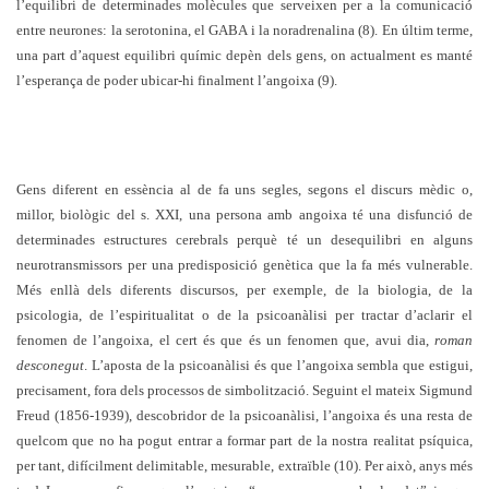
l’equilibri de determinades molècules que serveixen per a la comunicació
entre neurones: la serotonina, el GABA i la noradrenalina (8). En últim terme,
una part d’aquest equilibri químic depèn dels gens, on actualment es manté
l’esperança de poder ubicar-hi finalment l’angoixa (9).
Gens diferent en essència al de fa uns segles, segons el discurs mèdic o,
millor, biològic del s. XXI, una persona amb angoixa té una disfunció de
determinades estructures cerebrals perquè té un desequilibri en alguns
neurotransmissors per una predisposició genètica que la fa més vulnerable.
Més enllà dels diferents discursos, per exemple, de la biologia, de la
psicologia, de l’espiritualitat o de la psicoanàlisi per tractar d’aclarir el
fenomen de l’angoixa, el cert és que és un fenomen que, avui dia,
roman
desconegut
. L’aposta de la psicoanàlisi és que l’angoixa sembla que estigui,
precisament, fora dels processos de simbolització. Seguint el mateix Sigmund
Freud (1856-1939), descobridor de la psicoanàlisi, l’angoixa és una resta de
quelcom que no ha pogut entrar a formar part de la nostra realitat psíquica,
per tant, difícilment delimitable, mesurable, extraïble (10). Per això, anys més