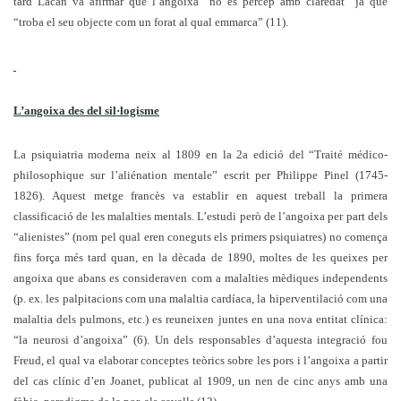
tard Lacan va afirmar que l’angoixa “no es percep amb claredat” ja que
“troba el seu objecte com un forat al qual emmarca” (11).
L’angoixa des del sil·logisme
La psiquiatria moderna neix al 1809 en la 2a edició del “Traité médico-
philosophique sur l’aliénation mentale” escrit per Philippe Pinel (1745-
1826). Aquest metge francès va establir en aquest treball la primera
classificació de les malalties mentals. L’estudi però de l’angoixa per part dels
“alienistes” (nom pel qual eren coneguts els primers psiquiatres) no comença
fins força més tard quan, en la dècada de 1890, moltes de les queixes per
angoixa que abans es consideraven com a malalties mèdiques independents
(p. ex. les palpitacions com una malaltia cardíaca, la hiperventilació com una
malaltia dels pulmons, etc.) es reuneixen juntes en una nova entitat clínica:
“la neurosi d’angoixa” (6). Un dels responsables d’aquesta integració fou
Freud, el qual va elaborar conceptes teòrics sobre les pors i l’angoixa a partir
del cas clínic d’en Joanet, publicat al 1909, un nen de cinc anys amb una