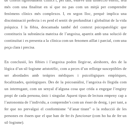
de criteris rigorosament clínics i, per tant, esdevé una dissecció estèril, feta
més com una finalitat en sí que no pas com un mitjà per comprendre
fenòmens clínics més complexos. I, en segon lloc, perquè implica una
discriminació perfecta i es perd el sentit de profunditat i globalitat de la vida
psíquica. I la fòbia, descarnada també del context psicopatològic que
constitueix la substància mateixa de l’angoixa, apareix amb una solució de
continuïtat i es presenta a la clínica com un fenomen aïllat i parcial, com una
peça clara i precisa.
En conclusió, les fòbies i l’angoixa poden llegir-se, aleshores, des de la
lògica d’un sil·logisme aristotèlic, com a peces d’un rellotge susceptibles de
ser abordades amb teràpies mèdiques i psicològiques empíriques,
focalitzades, quirúrgiques. Des de la psicoanàlisi, l’angoixa és llegida com
un interrogant, com un senyal d’alguna cosa que crida a engegar l’enginy
propi de cada persona, únic i singular. Aquest tipus de lectura empeny cap a
l’autonomia de l’individu, a comprendre’s com un ésser de desig, i per tant, a
fer que no prevalgui el conformisme “d’anar tirant” o la reducció de les
persones en éssers que el que han de fer és
funcionar
(com ho ha de fer un
sil·logisme).