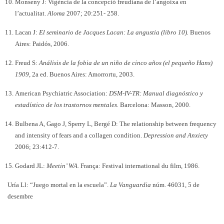
Monseny J: Vigència de la concepció freudiana de l’angoixa en
l’actualitat.
Aloma
2007; 20:251- 258.
Lacan J:
El seminario de Jacques Lacan: La angustia (libro 10).
Buenos
Aires: Paidós, 2006.
Freud S:
Análisis de la fobia de un niño de cinco años (el pequeño Hans)
1909
, 2a ed. Buenos Aires: Amorrortu, 2003.
American Psychiatric Association:
DSM-IV-TR: Manual diagnóstico y
estadístico de los trastornos mentales.
Barcelona: Masson, 2000.
Bulbena A, Gago J, Sperry L, Bergé D: The relationship between frequency
and intensity of fears and a collagen condition.
Depression and Anxiety
2006; 23:412-7.
Godard JL:
Meetin’ WA.
França: Festival international du film, 1986.
Uría Ll: “Juego mortal en la escuela”.
La Vanguardia
núm. 46031, 5 de
desembre