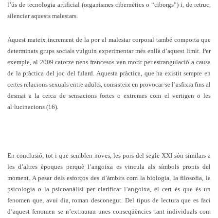
l’ús de tecnologia artificial (organismes cibernètics o “ciborgs”) i, de retruc,
silenciar aquests malestars.
Aquest mateix increment de la por al malestar corporal també comporta que
determinats grups socials vulguin experimentar més enllà d’aquest límit. Per
exemple, al 2009 catorze nens francesos van morir per estrangulació a causa
de la pràctica del joc del fulard. Aquesta pràctica, que ha existit sempre en
certes relacions sexuals entre adults, consisteix en provocar-se l’asfixia fins al
desmai a la cerca de sensacions fortes o extremes com el vertigen o les
al·lucinacions (16).
En conclusió, tot i que semblen noves, les pors del segle XXI són similars a
les d’altres èpoques perquè l’angoixa es vincula als símbols propis del
moment. A pesar dels esforços des d’àmbits com la biologia, la filosofia, la
psicologia o la psicoanàlisi per clarificar l’angoixa, el cert és que és un
fenomen que, avui dia, roman desconegut. Del tipus de lectura que es faci
d’aquest fenomen se n’extrauran unes conseqüències tant individuals com