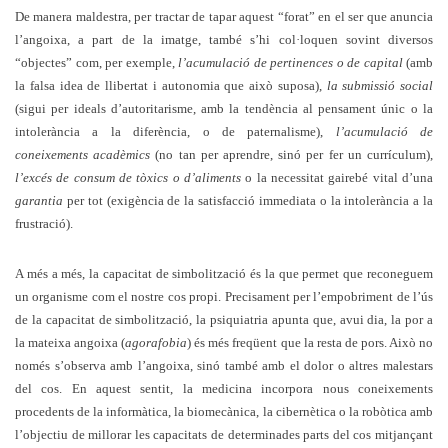
De manera maldestra, per tractar de tapar aquest “forat” en el ser que anuncia
l’angoixa, a part de la imatge, també s’hi col·loquen sovint diversos
“objectes” com, per exemple,
l’acumulació de pertinences o de capital
(amb
la falsa idea de llibertat i autonomia que això suposa),
la submissió social
(sigui per ideals d’autoritarisme, amb la tendència al pensament únic o la
intolerància a la diferència, o de paternalisme),
l’acumulació de
coneixements acadèmics
(no tan per aprendre, sinó per fer un currículum),
l’excés de consum de tòxics o d’aliments
o la necessitat gairebé vital d’una
garantia
per tot (exigència de la satisfacció immediata o la intolerància a la
frustració).
A més a més, la capacitat de simbolització és la que permet que reconeguem
un organisme com el nostre cos propi. Precisament per l’empobriment de l’ús
de la capacitat de simbolització, la psiquiatria apunta que, avui dia, la por a
la mateixa angoixa (
agorafobia
) és més freqüent que la resta de pors. Això no
només s’observa amb l’angoixa, sinó també amb el dolor o altres malestars
del cos. En aquest sentit, la medicina incorpora nous coneixements
procedents de la informàtica, la biomecànica, la cibernètica o la robòtica amb
l’objectiu de millorar les capacitats de determinades parts del cos mitjançant