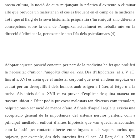
nostra cultura, la noció de cura mitjançant la pràctica d’extreure o eliminar
allò que provoca un malestar en el cos és freqüent en el camp de la medicina.
Tot i que al llarg de la seva història, la psiquiatria s’ha enriquit amb diferents
concepcions sobre la cura de l’angoixa, actualment es treballa més en la
direcció d’eliminar-la, per exemple amb l’ús dels psicofàrmacs (4).
Adoptar aquesta posició concreta per part de la medicina ha fet que proliferi
la necessitat
d’ubicar l’angoixa dins del cos
. Des d’Hipòcrates, al s. V aC,
fins al s. XVI es creia que el malestar corporal que avui en diem angoixa era
causat per un desequilibri dels humors amb origen a l’úter, al fetge o a la
melsa. Als inicis del s. XVII es va provar d’explicar de quina manera un
trastorn ubicat a l’úter podia provocar malestars tan diversos com tremolors,
palpitacions o sensació de manca d’aire. A finals d’aquell segle ja existia una
acceptació general de la importància del sistema nerviós perifèric com a
principal mediador, enfront d’altres hipòtesis que van quedar arraconades,
com la lesió per contacte directe entre òrgans o els vapors nocius que
pujaven, per exemple, des dels intestins fins al cap. Al llarg del s. XVIII